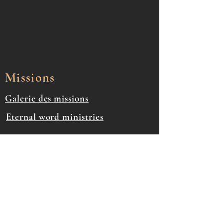
Missions
Galerie des missions
Eternal word ministries
Média
Sealus Radio
infos