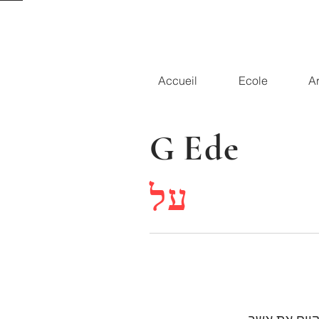
Accueil
Ecole
Ar
Ede
G
על