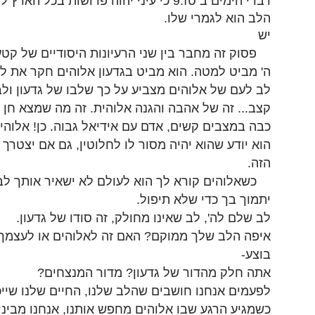
דברי הימים ב טז:9 כי עיני יהוה פרושות בכל הארץ לקיים את אשר
הלב הוא לגמרי שלו.
יש
פסוק זה מחבר בין שני הרעיונות היסודיים של קט
ה' מביט למטה. הוא מביט בגדעון אלוהים חקר את לבו
לב לעם של אלוהים מצביע על כך שלבו של גדעון ולב
קצב... זה של אהבה והגנה אלוהית. זה מה שמצא חן ב
כבה במצבים קשים, אדם עם אידיאל גבוה. כן! אלוהי
הוא יודע שהוא יהיה מסור לו לחלוטין, גם אם יצטרך
הזה.
כשאלוהים קורא לך הוא לעולם לא ישאיר אותך לבד
יתמוך בך כדי שלא תיפול.
לב שלם לה', לב שאינו מחולק, זה סודו של גדעון.
איפה הלב שלך ממוקם? האם זה לאלוהים או לעצמך?
בוצע-
אתה חלק מהדור של גדעון? מדור המנצחים?
לפעמים אנחנו חושבים שהלב שלנו, החיים שלנו שייכ
כשמגיע הרגע שבו אלוהים מחפש אותנו, אנחנו מביני