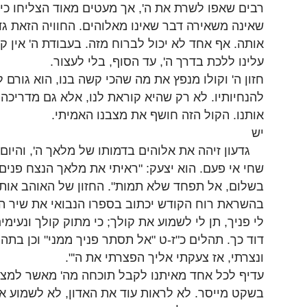
רבים שאפו לשרת את ה', אך מעטים מאוד הצליחו כי 
שאינה משאירה דבר שאינו מאלוהים. החוויה הזאת גד
אותה. אף אחד לא יכול לברוח מזה. בעבודת ה' אין קי
עלינו ללכת בדרך ה', עד הסוף, בלי לעצור.
חזון ה' וקולו מנפץ את מה שהכי קשה בנו, הוא גורם לנ
להנחיותיו. לא רק שהיא קוראת לנו, אלא גם מדריכה 
אותנו. הקול הזה חושף את מצבנו האמיתי.
יש
גדעון זיהה את אלוהים בדמותו של מלאך ה', והיום
שחי אי פעם. הוא יצעק: "ראיתי את מלאך הנצח פנים 
בשלום, אל תפחד שלא תמות". החזון של האוהב אות
בהשראת רוח הקודש יכתוב בספרו הנבואי את שיר הש
לי פניך, תן לי לשמוע את קולך; כי מתוק קולך ונעימ
דוד כך. תהלים כ"ז-ט "אל תסתר פניך ממני" וכן בתה
ונצרתי, אז צעקתי אליך הפצרתי את ה'".
עדיף לכל אחד מאיתנו לקבל תוכחה מה' מאשר למצו
בשקט מייסר. לא לראות עוד את האדון, לא לשמוע אות