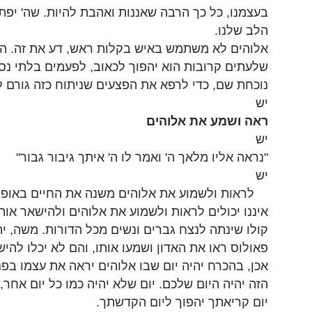
בעצמנו, כל כך הרבה שאננות ואהבת להיות. שה' יפת
הלב שלנו.
אלוהים לא משתמש באיש בקלות ראש, דע את זה. הוא
שלעתים קרובות הוא יהפוך לכאוב, לפעמים בלתי נס
נוכחת שם, כדי לרפא את הפצעים שניתוח כזה גורם ל
יש
ראה ושמע את אלוהים
יש
"נראה אליו מלאך ה' ואמר לו ה' איתך גיבור גבור"
יש
לראות ולשמוע את אלוהים משנה את החיים באופן ק
איננו יכולים לראות ולשמוע את אלוהים ולהישאר אות
קולו שינתה לנצח גברים ונשים מכל הדורות. משה, יה
פאולוס ראו את האדון ושמעו אותו, והם לא יכלו להי
אכן, בהכרח יהיה יום שבו אלוהים יראה את עצמו בפני
הזה יהיה היום שלכם. יום שלא יהיה כמו כל יום אחר,
יום קריאתך יהפוך ליום הקדשתך.