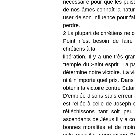
nécessaire pour que les puis
de nos âmes connaît la nature
user de son influence pour fa
perdre.
2 La plupart de chrétiens ne c
Point n'est besoin de faire
chrétiens à la
libération. Il y a une très gra
"temple du Saint-esprit" La p
détermine notre victoire. La v
ni à n'importe quel prix. Dans 
obtenir la victoire contre Sata
D'emblée disons sans erreur 
est reliée à celle de Joseph 
réfléchissons tant soit pe
ascendants de Jésus il y a c
bonnes moralités et de moi
cela, mais il y a une raison.