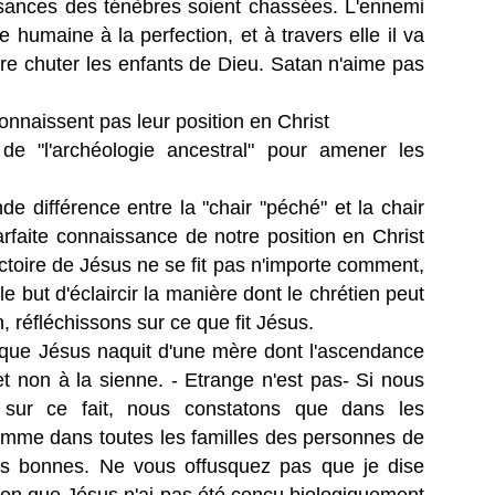
sances des ténèbres soient chassées. L'ennemi
 humaine à la perfection, et à travers elle il va
ire chuter les enfants de Dieu. Satan n'aime pas
onnaissent pas leur position en Christ
 de "l'archéologie ancestral" pour amener les
nde différence entre la "chair "péché" et la chair
arfaite connaissance de notre position en Christ
ictoire de Jésus ne se fit pas n'importe comment,
le but d'éclaircir la manière dont le chrétien peut
n, réfléchissons sur ce que fit Jésus.
que Jésus naquit d'une mère dont l'ascendance
et non à la sienne. - Etrange n'est pas- Si nous
u sur ce fait, nous constatons que dans les
omme dans toutes les familles des personnes de
ns bonnes. Ne vous offusquez pas que je dise
 Bien que Jésus n'ai pas été conçu biologiquement