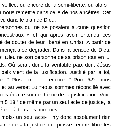
urveillée, ou encore de la semi-liberté, ou alors il
r nous remettre dans celle de nos ancêtres. Cet
évu dans le plan de Dieu.
personnes qui ne se posaient aucune question
ancestraux » et qui après avoir entendu ces
e douter de leur liberté en Christ. A partir de
mmença à se dégrader. Dans la pensée de Dieu,
re" Dieu ne sort personne de sa prison tout en lui
ds. Où serait donc la véritable paix dont Jésus
aix vient de la justification. Justifié par la foi,
u." Plus loin il dit encore :" Rom 5-9 "nous
 et au verset 10 "Nous sommes réconcilié avec
us éclaire sur ce thème de la justification. Voici
 5-18 " de même par un seul acte de justice, la
 s'étend à tous les hommes.
es mots- un seul acte- il n'y donc absolument rien
ine de - la justice qui puisse rendre libre les