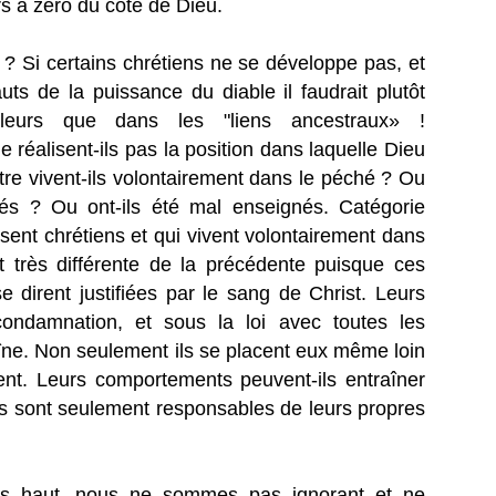
s à zéro du côté de Dieu.
 ? Si certains chrétiens ne se développe pas, et
ts de la puissance du diable il faudrait plutôt
illeurs que dans les "liens ancestraux» !
 réalisent-ils pas la position dans laquelle Dieu
être vivent-ils volontairement dans le péché ? Ou
és ? Ou ont-ils été mal enseignés. Catégorie
isent chrétiens et qui vivent volontairement dans
t très différente de la précédente puisque ces
 dirent justifiées par le sang de Christ. Leurs
condamnation, et sous la loi avec toutes les
ne. Non seulement ils se placent eux même loin
ent. Leurs comportements peuvent-ils entraîner
ls sont seulement responsables de leurs propres
us haut, nous ne sommes pas ignorant et ne