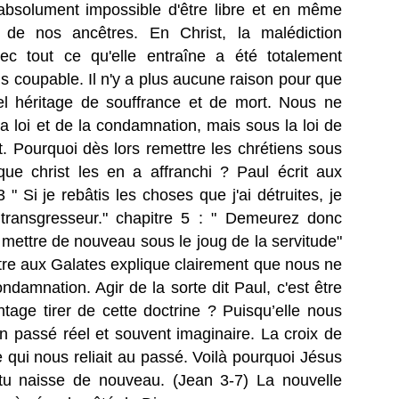
t absolument impossible d'être libre et en même
de nos ancêtres. En Christ, la malédiction
 tout ce qu'elle entraîne a été totalement
 coupable. Il n'y a plus aucune raison pour que
el héritage de souffrance et de mort. Nous ne
la loi et de la condamnation, mais sous la loi de
st. Pourquoi dès lors remettre les chrétiens sous
que christ les en a affranchi ? Paul écrit aux
 " Si je rebâtis les choses que j'ai détruites, je
ransgresseur." chapitre 5 : " Demeurez donc
 mettre de nouveau sous le joug de la servitude"
tre aux Galates explique clairement que nous ne
ndamnation. Agir de la sorte dit Paul, c'est être
age tirer de cette doctrine ? Puisqu’elle nous
n passé réel et souvent imaginaire. La croix de
e qui nous reliait au passé. Voilà pourquoi Jésus
 tu naisse de nouveau. (Jean 3-7) La nouvelle