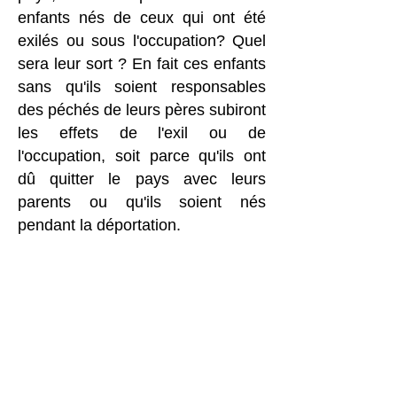
enfants nés de ceux qui ont été
exilés ou sous l'occupation? Quel
sera leur sort ? En fait ces enfants
sans qu'ils soient responsables
des péchés de leurs pères subiront
les effets de l'exil ou de
l'occupation, soit parce qu'ils ont
dû quitter le pays avec leurs
parents ou qu'ils soient nés
pendant la déportation.
Comme chacun le sait, le peuple
d'Israël n'a cessé de se jeter à
corps perdu dans le culte des
idoles avec tout son cortège de
sacrilèges, d'immoralités et de
corruption. Malgré la patience de