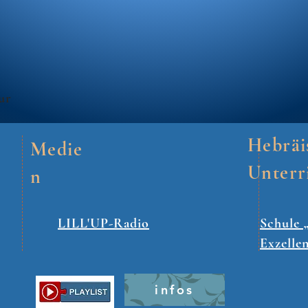
ur
Hebräi
Medie
Unterr
n
LILL'UP-Radio
Schule 
Exzelle
infos