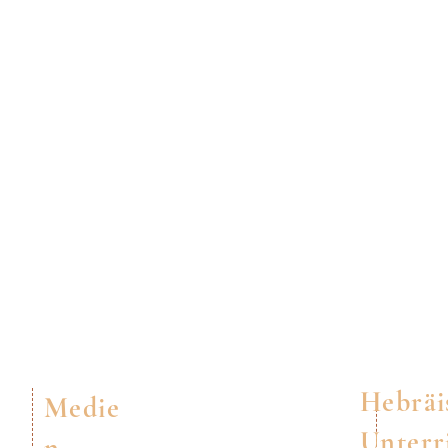
Hebräi
Medie
Unterr
n