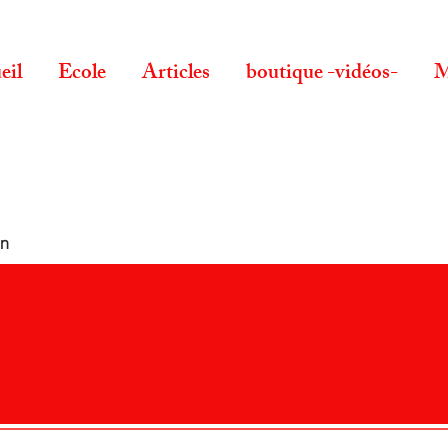
eil
Ecole
Articles
boutique -vidéos-
M
en